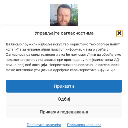
Управљајте сагласностима
Polovne Mašine
Да бисмо пружили најбоље искуство, користимо технологије попут
колачића за чување и/или приступ информацијама о уређају.
Сагласност са овим технологијама ће нам омогућити да обрађујемо
податке као што су понашање при прегледању или јединствени ИД-
ови на овој веб локацији. Непристанак или повлачење сагласности
може негативно утицати на одређене карактеристике и функције.
Прихвати
© Newspaper WordPress Theme by TagDiv
Одбиј
српски
(
Serbian
)
English
Русский
(
Russian
)
Прикажи подешавања
Multilingual WordPress
with WPML
Поллитика колачића
Поллитика колачића