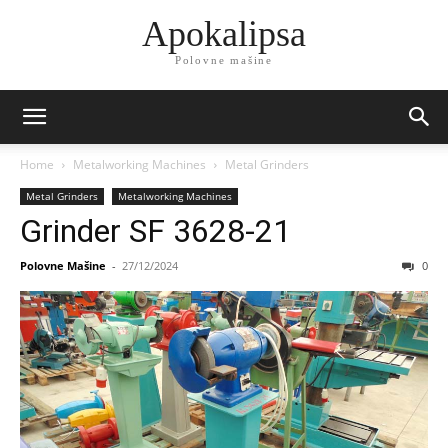
Apokalipsa
Polovne mašine
Home
Metalworking Machines
Metal Grinders
Metal Grinders
Metalworking Machines
Grinder SF 3628-21
Polovne Mašine
-
27/12/2024
0