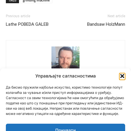
TAGS
grinding machine
Previous article
Next article
Lathe POBEDA GALEB
Bandsaw HolzMann
Управљајте сагласностима
Polovne Mašine
Да бисмо пружили најбоље искуство, користимо технологије попут
колачића за чување и/или приступ информацијама о уређају.
Сагласност са овим технологијама ће нам омогућити да обрађујемо
податке као што су понашање при прегледању или јединствени ИД-
ови на овој веб локацији. Непристанак или повлачење сагласности
може негативно утицати на одређене карактеристике и функције.
Прихвати