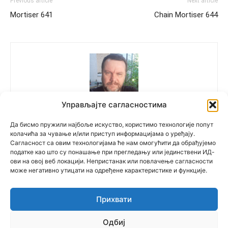
Previous article
Next article
Mortiser 641
Chain Mortiser 644
Управљајте сагласностима
Polovne Mašine
Да бисмо пружили најбоље искуство, користимо технологије попут
колачића за чување и/или приступ информацијама о уређају.
Сагласност са овим технологијама ће нам омогућити да обрађујемо
податке као што су понашање при прегледању или јединствени ИД-
ови на овој веб локацији. Непристанак или повлачење сагласности
може негативно утицати на одређене карактеристике и функције.
Прихвати
© Newspaper WordPress Theme by TagDiv
Одбиј