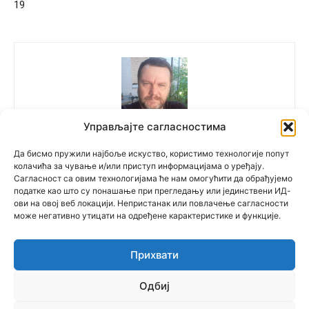
19
Управљајте сагласностима
Polovne Mašine
Да бисмо пружили најбоље искуство, користимо технологије попут
колачића за чување и/или приступ информацијама о уређају.
Сагласност са овим технологијама ће нам омогућити да обрађујемо
податке као што су понашање при прегледању или јединствени ИД-
ови на овој веб локацији. Непристанак или повлачење сагласности
може негативно утицати на одређене карактеристике и функције.
Прихвати
© Newspaper WordPress Theme by TagDiv
Одбиј
српски
(
Serbian
)
English
Русский
(
Russian
)