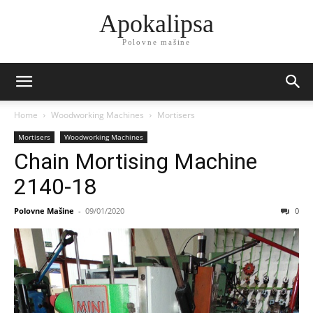
Apokalipsa
Polovne mašine
Home
Woodworking Machines
Mortisers
Mortisers
Woodworking Machines
Chain Mortising Machine
2140-18
Polovne Mašine
-
09/01/2020
0