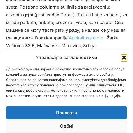
sveta. Posebno polularne su linije za proizvodnju:
drvenih gajbi (proizvođač Corali). Tu su i linije za pelet, za
izradu parketa, brikete, prozore i vrata, kao i palete. Све
машине се могу тестирати у раду, а налазе се у нашим
магацинима. Dom kompanije
Apokalipsa d.o.o.
, Žarka
Vučinića 32 B, Mačvanska Mitrovica, Srbija.
Управљајте сагласностима
Да бисмо пружили најбоље искуство, користимо технологије попут
KATEGORIJE
колачића за чување и/или приступ информацијама о уређају.
Сагласност са овим технологијама ће нам омогућити да обрађујемо
KATEGORIJE
податке као што су понашање при прегледању или јединствени ИД-
ови на овој веб локацији. Непристанак или повлачење сагласности
може негативно утицати на одређене карактеристике и функције.
Прихвати
© Newspaper WordPress Theme by TagDiv
Одбиј