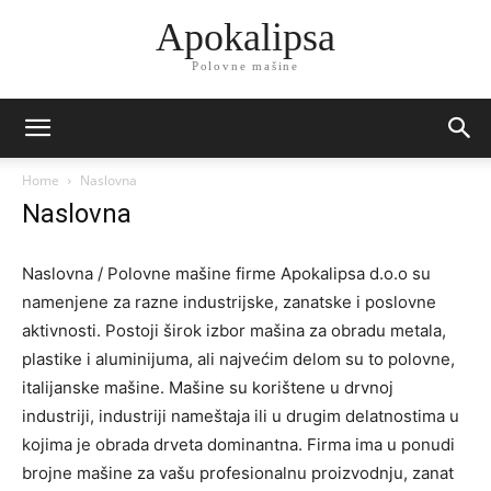
Apokalipsa
Polovne mašine
Home
Naslovna
Naslovna
Naslovna / Polovne mašine firme Apokalipsa d.o.o su
namenjene za razne industrijske, zanatske i poslovne
aktivnosti. Postoji širok izbor mašina za obradu metala,
plastike i aluminijuma, ali najvećim delom su to polovne,
italijanske mašine. Mašine su korištene u drvnoj
industriji, industriji nameštaja ili u drugim delatnostima u
kojima je obrada drveta dominantna. Firma ima u ponudi
brojne mašine za vašu profesionalnu proizvodnju, zanat