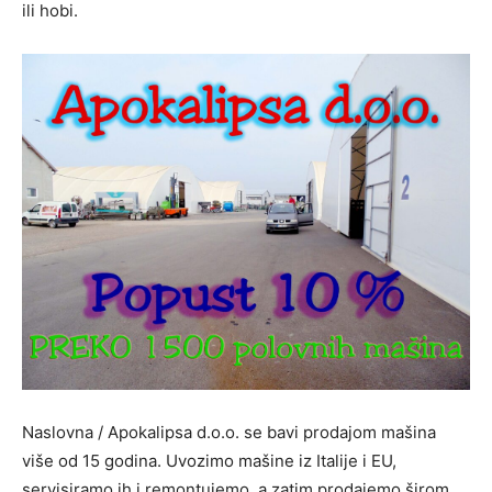
ili hobi.
Naslovna / Apokalipsa d.o.o. se bavi prodajom mašina
više od 15 godina. Uvozimo mašine iz Italije i EU,
servisiramo ih i remontujemo, a zatim prodajemo širom