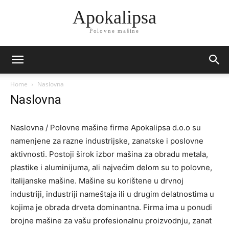
Apokalipsa
Polovne mašine
Home
Naslovna
Naslovna
Naslovna / Polovne mašine firme Apokalipsa d.o.o su
namenjene za razne industrijske, zanatske i poslovne
aktivnosti. Postoji širok izbor mašina za obradu metala,
plastike i aluminijuma, ali najvećim delom su to polovne,
italijanske mašine. Mašine su korištene u drvnoj
industriji, industriji nameštaja ili u drugim delatnostima u
kojima je obrada drveta dominantna. Firma ima u ponudi
brojne mašine za vašu profesionalnu proizvodnju, zanat