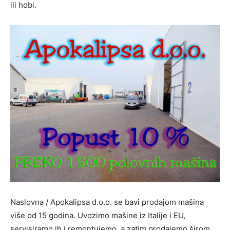
ili hobi.
Naslovna / Apokalipsa d.o.o. se bavi prodajom mašina
više od 15 godina. Uvozimo mašine iz Italije i EU,
servisiramo ih i remontujemo, a zatim prodajemo širom