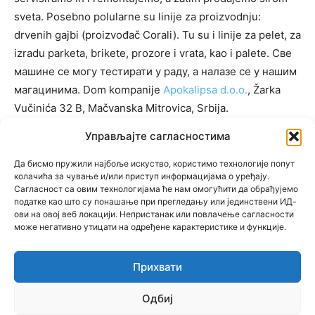
sveta. Posebno polularne su linije za proizvodnju:
drvenih gajbi (proizvođač Corali). Tu su i linije za pelet, za
izradu parketa, brikete, prozore i vrata, kao i palete. Све
машине се могу тестирати у раду, а налазе се у нашим
магацинима. Dom kompanije
Apokalipsa d.o.o.
, Žarka
Vučinića 32 B, Mačvanska Mitrovica, Srbija.
Управљајте сагласностима
Да бисмо пружили најбоље искуство, користимо технологије попут
KATEGORIJE
колачића за чување и/или приступ информацијама о уређају.
Сагласност са овим технологијама ће нам омогућити да обрађујемо
KATEGORIJE
податке као што су понашање при прегледању или јединствени ИД-
ови на овој веб локацији. Непристанак или повлачење сагласности
може негативно утицати на одређене карактеристике и функције.
Прихвати
© Newspaper WordPress Theme by TagDiv
Одбиј