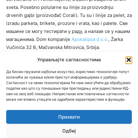
sveta. Posebno polularne su linije za proizvodnju:
drvenih gajbi (proizvođač Corali). Tu su i linije za pelet, za
izradu parketa, brikete, prozore i vrata, kao i palete. Све
машине се могу тестирати у раду, а налазе се у нашим
магацинима. Dom kompanije
Apokalipsa d.o.o.
, Žarka
Vučinića 32 B, Mačvanska Mitrovica, Srbija.
Управљајте сагласностима
Да бисмо пружили најбоље искуство, користимо технологије попут
KATEGORIJE
колачића за чување и/или приступ информацијама о уређају.
Сагласност са овим технологијама ће нам омогућити да обрађујемо
KATEGORIJE
податке као што су понашање при прегледању или јединствени ИД-
ови на овој веб локацији. Непристанак или повлачење сагласности
може негативно утицати на одређене карактеристике и функције.
Прихвати
© Newspaper WordPress Theme by TagDiv
Одбиј