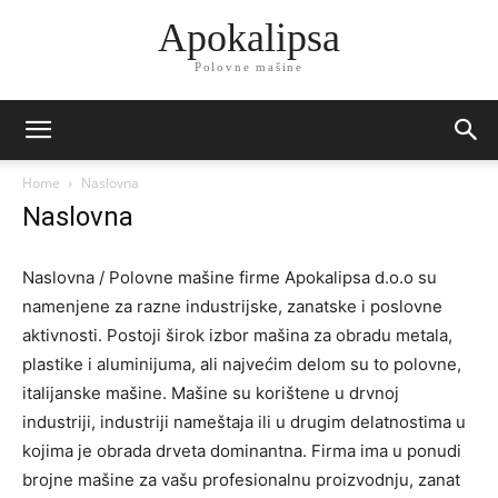
Apokalipsa
Polovne mašine
Home
Naslovna
Naslovna
Naslovna / Polovne mašine firme Apokalipsa d.o.o su
namenjene za razne industrijske, zanatske i poslovne
aktivnosti. Postoji širok izbor mašina za obradu metala,
plastike i aluminijuma, ali najvećim delom su to polovne,
italijanske mašine. Mašine su korištene u drvnoj
industriji, industriji nameštaja ili u drugim delatnostima u
kojima je obrada drveta dominantna. Firma ima u ponudi
brojne mašine za vašu profesionalnu proizvodnju, zanat