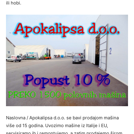
ili hobi.
Naslovna / Apokalipsa d.o.o. se bavi prodajom mašina
više od 15 godina. Uvozimo mašine iz Italije i EU,
servisiramo ih i remontujemo, a zatim prodajemo širom