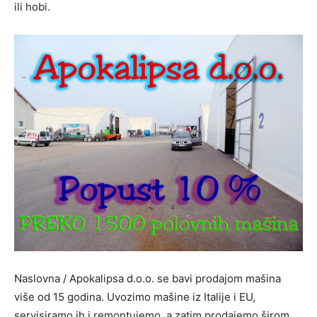
ili hobi.
Naslovna / Apokalipsa d.o.o. se bavi prodajom mašina
više od 15 godina. Uvozimo mašine iz Italije i EU,
servisiramo ih i remontujemo, a zatim prodajemo širom