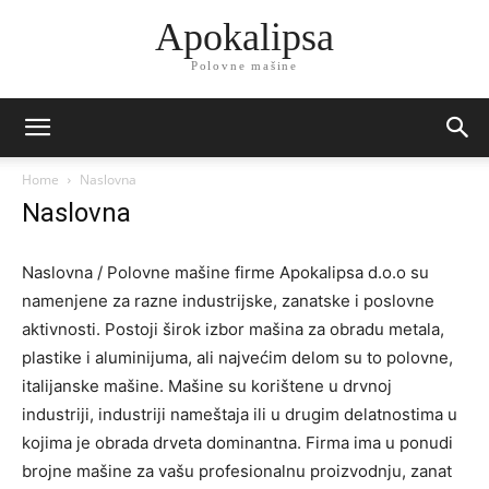
Apokalipsa
Polovne mašine
Home
Naslovna
Naslovna
Naslovna / Polovne mašine firme Apokalipsa d.o.o su
namenjene za razne industrijske, zanatske i poslovne
aktivnosti. Postoji širok izbor mašina za obradu metala,
plastike i aluminijuma, ali najvećim delom su to polovne,
italijanske mašine. Mašine su korištene u drvnoj
industriji, industriji nameštaja ili u drugim delatnostima u
kojima je obrada drveta dominantna. Firma ima u ponudi
brojne mašine za vašu profesionalnu proizvodnju, zanat