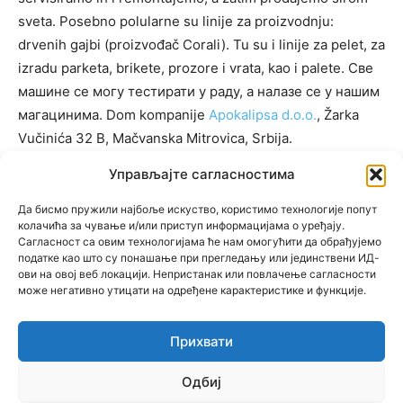
sveta. Posebno polularne su linije za proizvodnju:
drvenih gajbi (proizvođač Corali). Tu su i linije za pelet, za
izradu parketa, brikete, prozore i vrata, kao i palete. Све
машине се могу тестирати у раду, а налазе се у нашим
магацинима. Dom kompanije
Apokalipsa d.o.o.
, Žarka
Vučinića 32 B, Mačvanska Mitrovica, Srbija.
Управљајте сагласностима
Да бисмо пружили најбоље искуство, користимо технологије попут
KATEGORIJE
колачића за чување и/или приступ информацијама о уређају.
Сагласност са овим технологијама ће нам омогућити да обрађујемо
KATEGORIJE
податке као што су понашање при прегледању или јединствени ИД-
ови на овој веб локацији. Непристанак или повлачење сагласности
може негативно утицати на одређене карактеристике и функције.
Прихвати
© Newspaper WordPress Theme by TagDiv
Одбиј