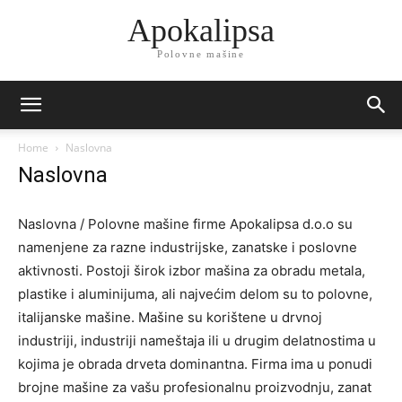
Apokalipsa
Polovne mašine
Home
Naslovna
Naslovna
Naslovna / Polovne mašine firme Apokalipsa d.o.o su
namenjene za razne industrijske, zanatske i poslovne
aktivnosti. Postoji širok izbor mašina za obradu metala,
plastike i aluminijuma, ali najvećim delom su to polovne,
italijanske mašine. Mašine su korištene u drvnoj
industriji, industriji nameštaja ili u drugim delatnostima u
kojima je obrada drveta dominantna. Firma ima u ponudi
brojne mašine za vašu profesionalnu proizvodnju, zanat