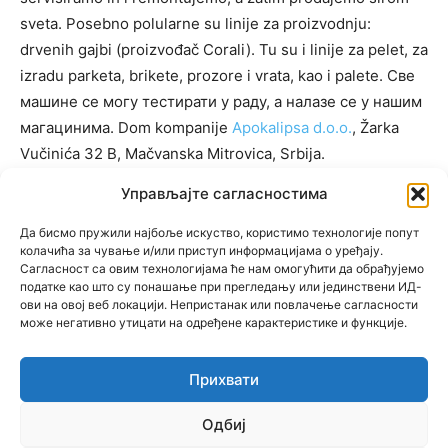
sveta. Posebno polularne su linije za proizvodnju:
drvenih gajbi (proizvođač Corali). Tu su i linije za pelet, za
izradu parketa, brikete, prozore i vrata, kao i palete. Све
машине се могу тестирати у раду, а налазе се у нашим
магацинима. Dom kompanije
Apokalipsa d.o.o.
, Žarka
Vučinića 32 B, Mačvanska Mitrovica, Srbija.
Управљајте сагласностима
Да бисмо пружили најбоље искуство, користимо технологије попут
KATEGORIJE
колачића за чување и/или приступ информацијама о уређају.
Сагласност са овим технологијама ће нам омогућити да обрађујемо
KATEGORIJE
податке као што су понашање при прегледању или јединствени ИД-
ови на овој веб локацији. Непристанак или повлачење сагласности
може негативно утицати на одређене карактеристике и функције.
Прихвати
© Newspaper WordPress Theme by TagDiv
Одбиј