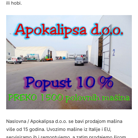
ili hobi.
Naslovna / Apokalipsa d.o.o. se bavi prodajom mašina
više od 15 godina. Uvozimo mašine iz Italije i EU,
servisiramo ih i remontujemo, a zatim prodajemo širom