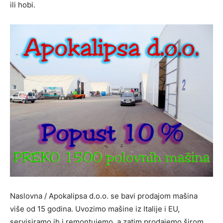
ili hobi.
Naslovna / Apokalipsa d.o.o. se bavi prodajom mašina
više od 15 godina. Uvozimo mašine iz Italije i EU,
servisiramo ih i remontujemo, a zatim prodajemo širom