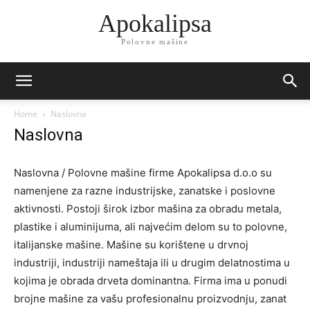
Apokalipsa
Polovne mašine
Home
Naslovna
Naslovna
Naslovna / Polovne mašine firme Apokalipsa d.o.o su
namenjene za razne industrijske, zanatske i poslovne
aktivnosti. Postoji širok izbor mašina za obradu metala,
plastike i aluminijuma, ali najvećim delom su to polovne,
italijanske mašine. Mašine su korištene u drvnoj
industriji, industriji nameštaja ili u drugim delatnostima u
kojima je obrada drveta dominantna. Firma ima u ponudi
brojne mašine za vašu profesionalnu proizvodnju, zanat