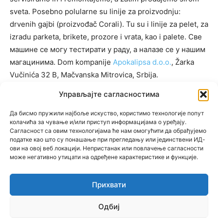
sveta. Posebno polularne su linije za proizvodnju:
drvenih gajbi (proizvođač Corali). Tu su i linije za pelet, za
izradu parketa, brikete, prozore i vrata, kao i palete. Све
машине се могу тестирати у раду, а налазе се у нашим
магацинима. Dom kompanije
Apokalipsa d.o.o.
, Žarka
Vučinića 32 B, Mačvanska Mitrovica, Srbija.
Управљајте сагласностима
Да бисмо пружили најбоље искуство, користимо технологије попут
KATEGORIJE
колачића за чување и/или приступ информацијама о уређају.
Сагласност са овим технологијама ће нам омогућити да обрађујемо
KATEGORIJE
податке као што су понашање при прегледању или јединствени ИД-
ови на овој веб локацији. Непристанак или повлачење сагласности
може негативно утицати на одређене карактеристике и функције.
Прихвати
© Newspaper WordPress Theme by TagDiv
Одбиј