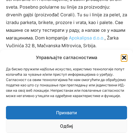
sveta. Posebno polularne su linije za proizvodnju:
drvenih gajbi (proizvođač Corali). Tu su i linije za pelet, za
izradu parketa, brikete, prozore i vrata, kao i palete. Све
машине се могу тестирати у раду, а налазе се у нашим
магацинима. Dom kompanije
Apokalipsa d.o.o.
, Žarka
Vučinića 32 B, Mačvanska Mitrovica, Srbija.
Управљајте сагласностима
Да бисмо пружили најбоље искуство, користимо технологије попут
KATEGORIJE
колачића за чување и/или приступ информацијама о уређају.
Сагласност са овим технологијама ће нам омогућити да обрађујемо
KATEGORIJE
податке као што су понашање при прегледању или јединствени ИД-
ови на овој веб локацији. Непристанак или повлачење сагласности
може негативно утицати на одређене карактеристике и функције.
Прихвати
© Newspaper WordPress Theme by TagDiv
Одбиј