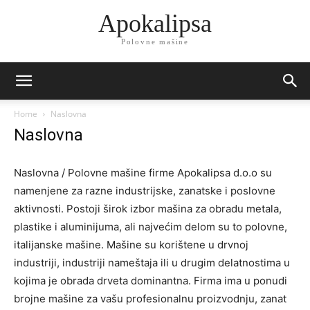
Apokalipsa
Polovne mašine
Home
Naslovna
Naslovna
Naslovna / Polovne mašine firme Apokalipsa d.o.o su
namenjene za razne industrijske, zanatske i poslovne
aktivnosti. Postoji širok izbor mašina za obradu metala,
plastike i aluminijuma, ali najvećim delom su to polovne,
italijanske mašine. Mašine su korištene u drvnoj
industriji, industriji nameštaja ili u drugim delatnostima u
kojima je obrada drveta dominantna. Firma ima u ponudi
brojne mašine za vašu profesionalnu proizvodnju, zanat