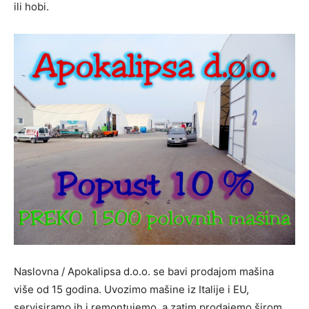
ili hobi.
Naslovna / Apokalipsa d.o.o. se bavi prodajom mašina
više od 15 godina. Uvozimo mašine iz Italije i EU,
servisiramo ih i remontujemo, a zatim prodajemo širom