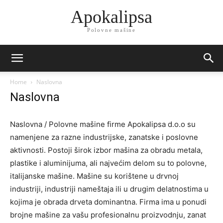
Apokalipsa
Polovne mašine
Home
Naslovna
Naslovna
Naslovna / Polovne mašine firme Apokalipsa d.o.o su
namenjene za razne industrijske, zanatske i poslovne
aktivnosti. Postoji širok izbor mašina za obradu metala,
plastike i aluminijuma, ali najvećim delom su to polovne,
italijanske mašine. Mašine su korištene u drvnoj
industriji, industriji nameštaja ili u drugim delatnostima u
kojima je obrada drveta dominantna. Firma ima u ponudi
brojne mašine za vašu profesionalnu proizvodnju, zanat