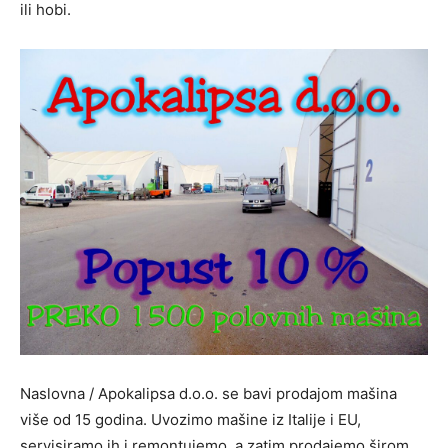
ili hobi.
Naslovna / Apokalipsa d.o.o. se bavi prodajom mašina
više od 15 godina. Uvozimo mašine iz Italije i EU,
servisiramo ih i remontujemo, a zatim prodajemo širom