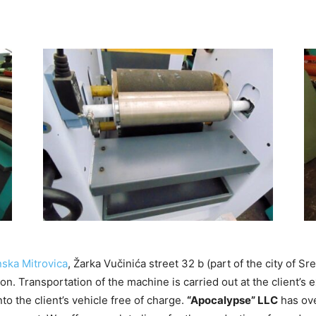
ska Mitrovica
, Žarka Vučinića street 32 b (part of the city of S
ion. Transportation of the machine is carried out at the client’s
to the client’s vehicle free of charge.
“Apocalypse” LLC
has ove