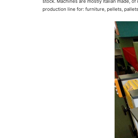
stock. Machines are mostly Italian made, of
production line for: furniture, pellets, pal