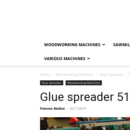
WOODWORKING MACHINES
SAWMIL
VARIOUS MACHINES
Home
Woodworking Machines
Glue Spreader
Glue Spreader
Woodworking Machines
Glue spreader 5
Polovne Mašine
-
30/11/2019