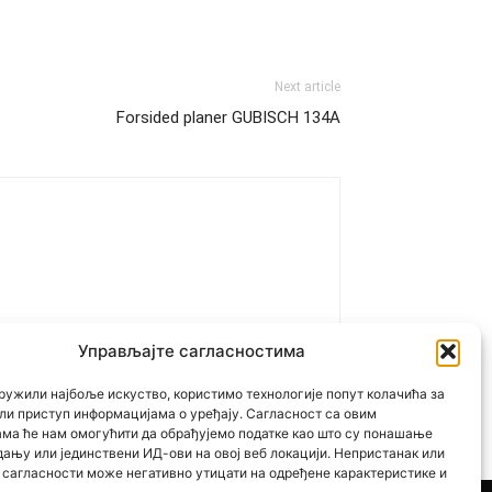
Next article
Forsided planer GUBISCH 134A
Управљајте сагласностима
ружили најбоље искуство, користимо технологије попут колачића за
ли приступ информацијама о уређају. Сагласност са овим
ама ће нам омогућити да обрађујемо податке као што су понашање
дању или јединствени ИД-ови на овој веб локацији. Непристанак или
сагласности може негативно утицати на одређене карактеристике и