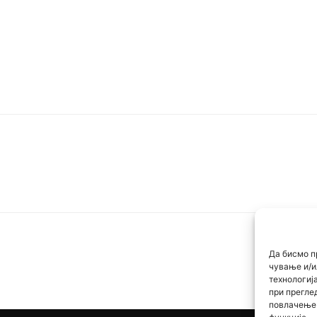
Да бисмо п
чување и/и
технологиј
при прегле
повлачење 