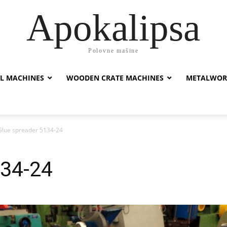
Apokalipsa
Polovne mašine
L MACHINES
WOODEN CRATE MACHINES
METALWOR
Glue spreader 5134-24
134-24