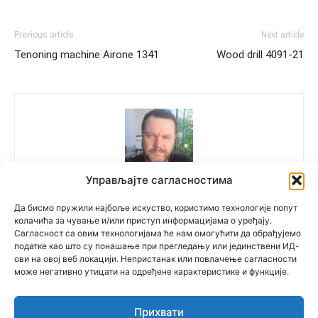
Previous article
Next article
Tenoning machine Airone 1341
Wood drill 4091-21
Управљајте сагласностима
Polovne Mašine
Да бисмо пружили најбоље искуство, користимо технологије попут
колачића за чување и/или приступ информацијама о уређају.
Сагласност са овим технологијама ће нам омогућити да обрађујемо
податке као што су понашање при прегледању или јединствени ИД-
ови на овој веб локацији. Непристанак или повлачење сагласности
може негативно утицати на одређене карактеристике и функције.
Прихвати