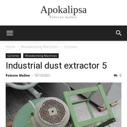
Apokalipsa
Polovne mašine
Home
Woodworking Machines
Cyclones
Cyclones
Woodworking Machines
Industrial dust extractor 5
Polovne Mašine
-
30/10/2021
0