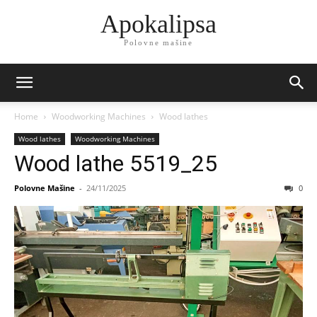
Apokalipsa
Polovne mašine
Home
Woodworking Machines
Wood lathes
Wood lathes
Woodworking Machines
Wood lathe 5519_25
Polovne Mašine
-
24/11/2025
0