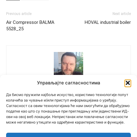
Previous article
Next article
Air Compressor BALMA
HOVAL industrial boiler
5528_25
Управљајте сагласностима
Polovne Mašine
Да бисмо пружили најбоље искуство, користимо технологије попут
колачића за чување и/или приступ информацијама о уређају.
Сагласност са овим технологијама ће нам омогућити да обрађујемо
податке као што су понашање при прегледању или јединствени ИД-
ови на овој веб локацији. Непристанак или повлачење сагласности
може негативно утицати на одређене карактеристике и функције.