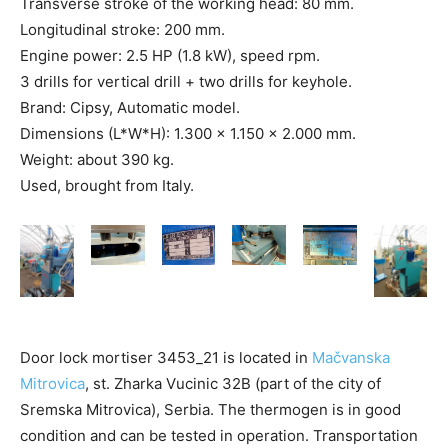
Transverse stroke of the working head: 80 mm.
Longitudinal stroke: 200 mm.
Engine power: 2.5 HP (1.8 kW), speed rpm.
3 drills for vertical drill + two drills for keyhole.
Brand: Cipsy, Automatic model.
Dimensions (L*W*H): 1.300 x 1.150 x 2.000 mm.
Weight: about 390 kg.
Used, brought from Italy.
Door lock mortiser 3453_21 is located in
Mačvanska
Mitrovica
, st. Zharka Vucinic 32B (part of the city of
Sremska Mitrovica), Serbia. The thermogen is in good
condition and can be tested in operation. Transportation