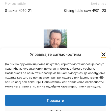
Previous article
Next article
Stacker 4060-21
Sliding table saw 4931_23
Управљајте сагласностима
Polovne Mašine
Да бисмо пружили најбоље искуство, користимо технологије попут
колачића за чување и/или приступ информацијама о уређају.
Сагласност са овим технологијама ће нам омогућити да обрађујемо
податке као што су понашање при прегледању или јединствени ИД-
ови на овој веб локацији. Непристанак или повлачење сагласности
може негативно утицати на одређене карактеристике и функције.
Прихвати
© Newspaper WordPress Theme by TagDiv