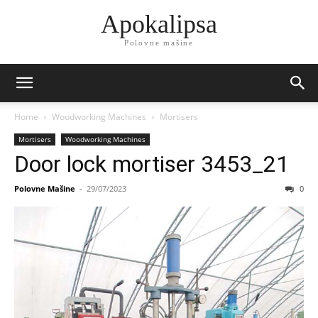
Apokalipsa
Polovne mašine
Home
Woodworking Machines
Mortisers
Mortisers
Woodworking Machines
Door lock mortiser 3453_21
Polovne Mašine
-
29/07/2023
0